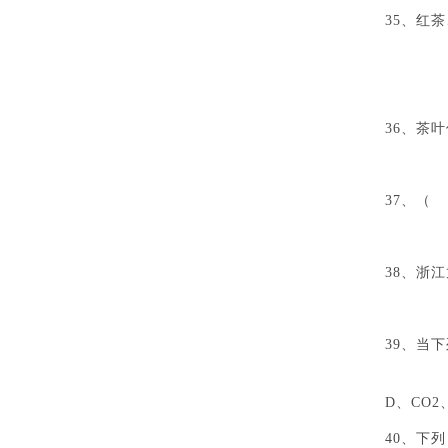
35、红
A、
C、
36、茶
A、
37、（
A
38、浙
A
39、当
A、
D、CO2
40、下