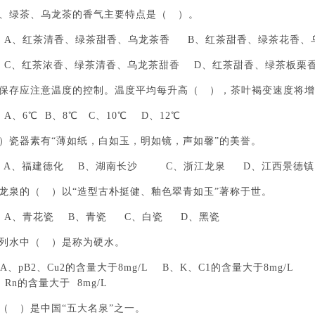
茶、绿茶、乌龙茶的香气主要特点是（ ）。
红茶清香、绿茶甜香、乌龙茶香 B、红茶甜香、绿茶花香、
红茶浓香、绿茶清香、乌龙茶甜香 D、红茶甜香、绿茶板栗香
叶保存应注意温度的控制。温度平均每升高（ ），茶叶褐变速度将增
6℃ B、8℃ C、10℃ D、12℃
 ）瓷器素有“薄如纸，白如玉，明如镜，声如馨”的美誉。
、福建德化 B、湖南长沙 C、浙江龙泉 D、江西景德镇
江龙泉的（ ）以“造型古朴挺健、釉色翠青如玉”著称于世。
、青花瓷 B、青瓷 C、白瓷 D、黑瓷
下列水中（ ）是称为硬水。
pB2、Cu2的含量大于8mg/L B、K、C1的含量大于8mg/L 
、Rn的含量大于 8mg/L
列（ ）是中国“五大名泉”之一。