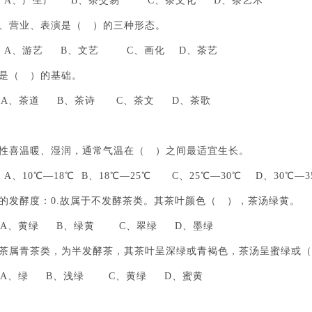
、产生产 B、茶交易 C、茶文化 D、茶艺术
茗、营业、表演是（ ）的三种形态。
、游艺 B、文艺 C、画化 D、茶艺
艺是（ ）的基础。
、茶道 B、茶诗 C、茶文 D、茶歌
树性喜温暖、湿润，通常气温在（ ）之间最适宜生长。
10℃—18℃ B、18℃—25℃ C、25℃—30℃ D、30℃—3
茶的发酵度：0.故属于不发酵茶类。其茶叶颜色（ ），茶汤绿黄。
、黄绿 B、绿黄 C、翠绿 D、墨绿
龙茶属青茶类，为半发酵茶，其茶叶呈深绿或青褐色，茶汤呈蜜绿或
、绿 B、浅绿 C、黄绿 D、蜜黄