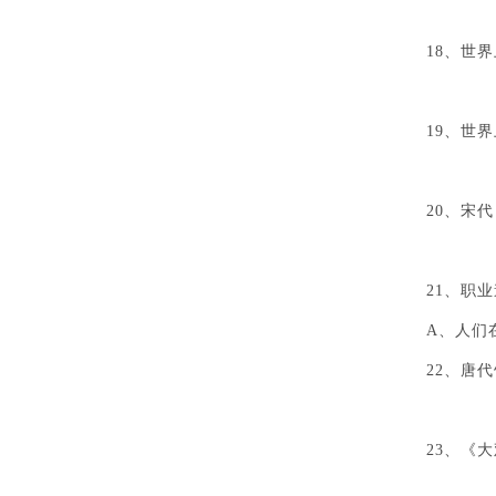
A
18、世
A
19、世
A
20、宋
A
21、职
A、人们
22、唐
A
23、《
A