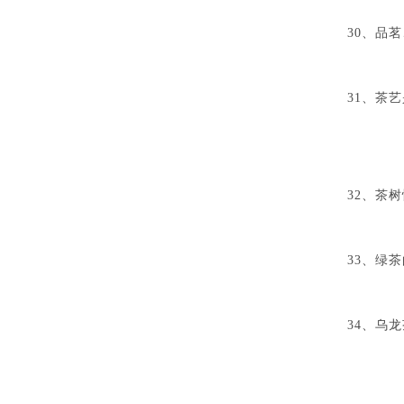
A
30、品
A
31、茶
A
32、茶
A、
33、绿
A
34、乌
A