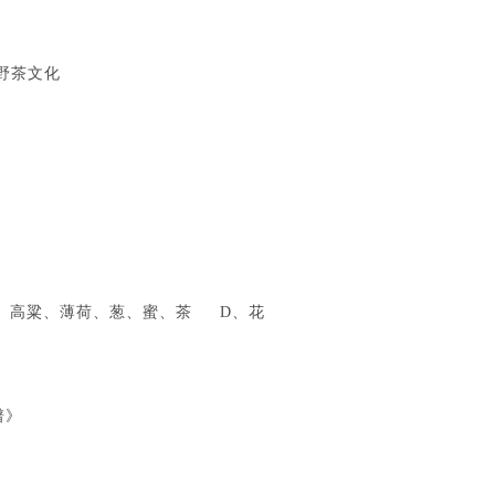
野茶文化
高粱、薄荷、葱、蜜、茶 D、花
谱》