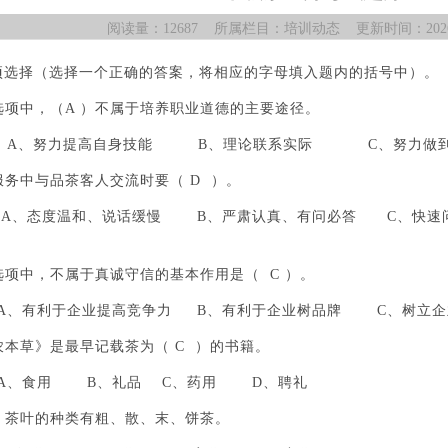
阅读量：12687 所属栏目：培训动态 更新时间：2026.08
选择（选择一个正确的答案，将相应的字母填入题内的括号中）。
选项中，（A ）不属于培养职业道德的主要途径。
A、努力提高自身技能 B、理论联系实际 C、努力做到“
服务中与品茶客人交流时要（ D ）。
态度温和、说话缓慢 B、严肃认真、有问必答 C、快速问
选项中，不属于真诚守信的基本作用是（ C ）。
、有利于企业提高竞争力 B、有利于企业树品牌 C、树
农本草》是最早记载茶为（ C ）的书籍。
、食用 B、礼品 C、药用 D、聘礼
）茶叶的种类有粗、散、末、饼茶。