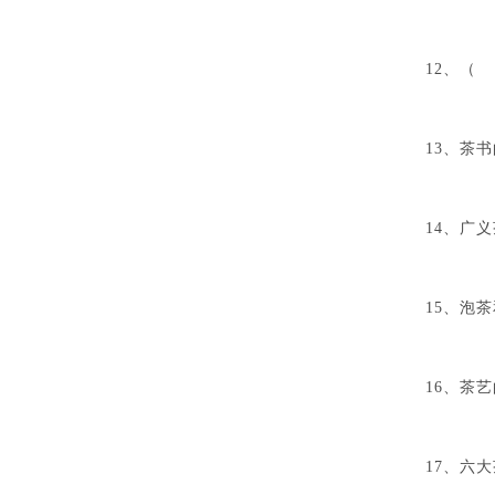
12、（
A、
13、茶
A、
14、广
15、泡
A
16、茶
A、
17、六