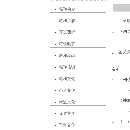
曦和简介
曦和茶廖
一、 单项
1、下列
开班课程
培训动态
2、茶艺
曦和动态
A、
曦和培训
友好
曦和文化
3、下列
A
茶道文化
4、《神
琴道文化
A
花道文化
5、（ 
香道文化