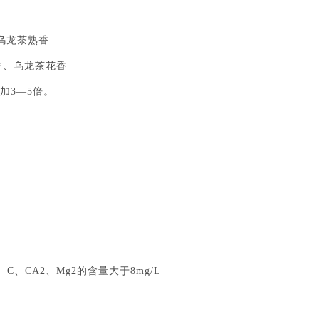
乌龙茶熟香
、乌龙茶花香
加3—5倍。
C、CA2、Mg2的含量大于8mg/L