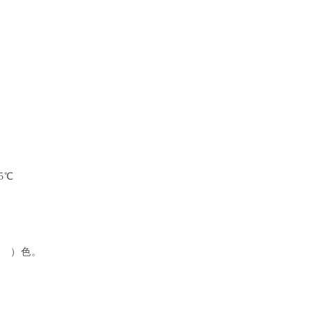
5℃
（ ）色。