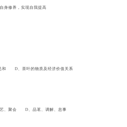
修养，实现自我提高
总和 D、茶叶的物质及经济价值关系
艺、聚会 D、品茗、调解、息事