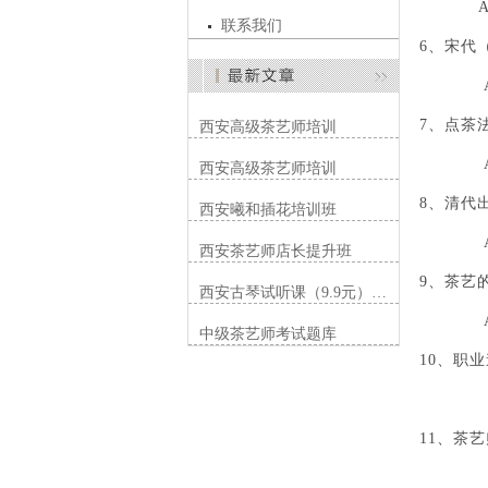
A
联系我们
6、宋代
A
7、点茶
西安高级茶艺师培训
A
西安高级茶艺师培训
8、清代
西安曦和插花培训班
A、
西安茶艺师店长提升班
9、茶艺
西安古琴试听课（9.9元）…
A、
中级茶艺师考试题库
10、职
11、茶
A