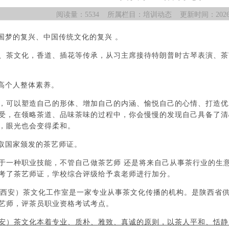
阅读量：5534 所属栏目：培训动态 更新时间：2026.08.
中国梦的复兴、中国传统文化的复兴 。
、茶文化，香道、插花等传承，从习主席接待特朗普时古琴表演、茶
提高个人整体素养。
，可以塑造自己的形体、增加自己的内涵、愉悦自己的心情、打造优
受，在领略茶道、品味茶味的过程中，你会慢慢的发现自己具备了清
，眼光也会变得柔和。
考取国家颁发的茶艺师证。
于一种职业技能，
不管自己做茶艺师
还是将来自己
从事茶行业的生
考了茶艺师证，学校综合评级给予袁老师进行加分。
和（西安）茶文化工作室是一家专业从事茶文化传播的机构。是陕西省
艺师，评茶员职业资格考试考点。
安）茶文化本着专业、质朴、雅致、真诚的原则，以茶人平和、恬静