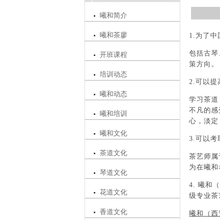
曦和简介
曦和茶廖
1.为了
包括古琴
开班课程
策方向。
培训动态
2.可以
曦和动态
学习茶道
不凡的感
曦和培训
心，淡定
曦和文化
3.可以
茶道文化
茶艺师属
为在曦和
琴道文化
4. 曦
花道文化
级专业茶
香道文化
曦和（西